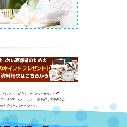
ップ
｜
スタッフ紹介
｜
プライバシーポリシー
共同生活介護）ならフレンド
|
頭金0円の不動産投資
00年時代をサポート シノケン