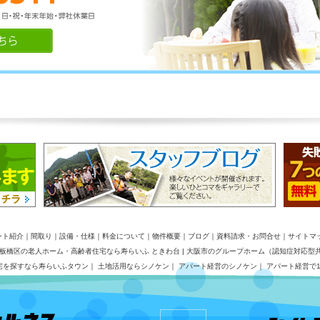
ント紹介
｜
間取り
｜
設備・仕様
｜
料金について
｜
物件概要
｜
ブログ
｜
資料請求・お問合せ
｜
サイトマ
板橋区の老人ホーム・高齢者住宅なら寿らいふ ときわ台
|
大阪市のグループホーム（認知症対応型
宅を探すなら寿らいふタウン
｜
土地活用ならシノケン
｜
アパート経営のシノケン
｜
アパート経営で1