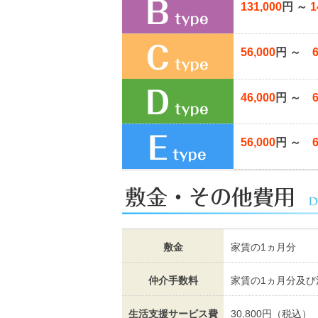
131,000
円 ～
1
56,000
円 ～
46,000
円 ～
56,000
円 ～
敷金
家賃の1ヵ月分
仲介手数料
家賃の1ヵ月分及び
生活支援サービス費
30,800円（税込）