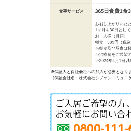
365日食費1食
食事サービス
お召し上がりいた
1ヶ月を30日とし
お一人様（月額
朝食 389円（税
※朝食及び昼食は
※治療食をご希望の
※2024年4月1日
※保証人と保証会社への加入が必要となり
［保証会社名：株式会社シノケンコミュニ